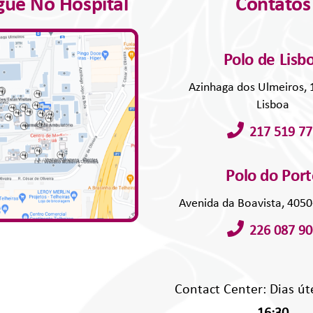
ue No Hospital
Contatos
Polo de Lisb
Azinhaga dos Ulmeiros,
Lisboa
217 519 77
Polo do Por
Avenida da Boavista, 405
226 087 90
Contact Center: Dias út