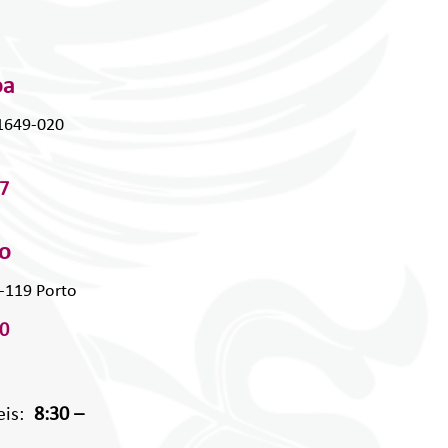
oa
 1649-020
7
to
0-119 Porto
0
eis:
8:30 –