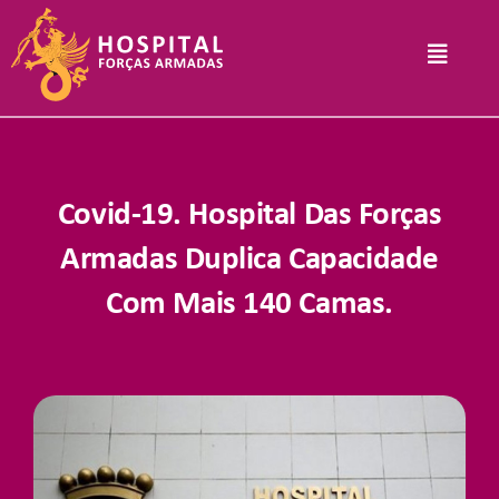
Skip
to
Toggle
content
Navigat
Hospital
Covid-19. Hospital Das Forças
Informações Legais
Armadas Duplica Capacidade
Com Mais 140 Camas.
Serviços
Comunicação