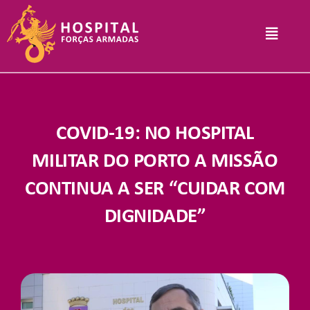
Skip
to
Toggle
content
Navigat
Hospital
COVID-19: NO HOSPITAL
Informações Legais
MILITAR DO PORTO A MISSÃO
CONTINUA A SER “CUIDAR COM
Serviços
DIGNIDADE”
Comunicação