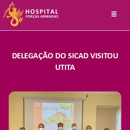
Skip
to
Toggle
content
Navigat
Hospital
DELEGAÇÃO DO SICAD VISITOU
Informações Legais
UTITA
Serviços
Comunicação