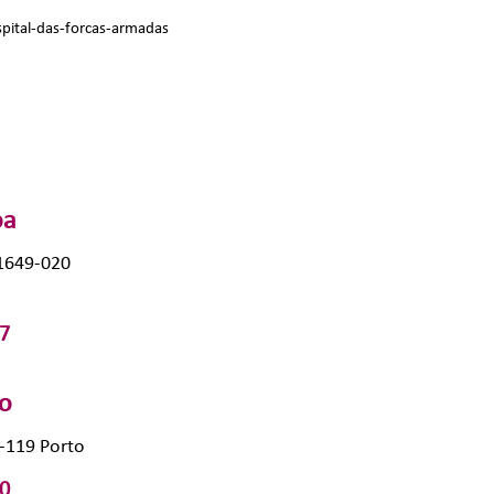
spital-das-forcas-armadas
oa
 1649-020
7
to
0-119 Porto
0