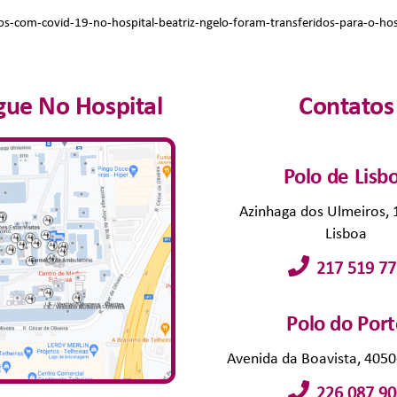
os-com-covid-19-no-hospital-beatriz-ngelo-foram-transferidos-para-o-ho
ue No Hospital
Contatos
Polo de Lisb
Azinhaga dos Ulmeiros,
Lisboa
217 519 77
Polo do Por
Avenida da Boavista, 405
226 087 90