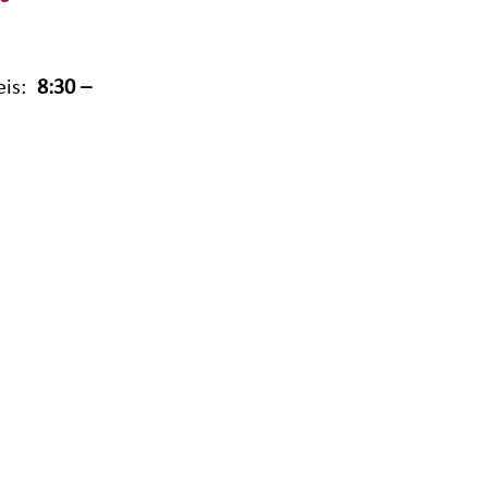
eis:
8:30 –