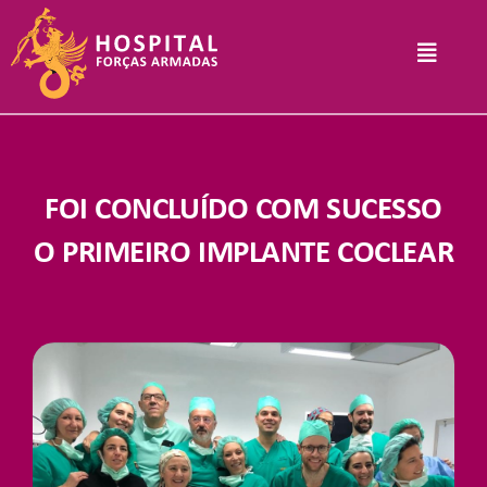
Skip
to
Toggle
content
Navigat
Hospital
FOI CONCLUÍDO COM SUCESSO
Informações Legais
O PRIMEIRO IMPLANTE COCLEAR
Serviços
Comunicação