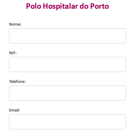
Polo Hospitalar do Porto
Junte-Se A Nós
Nome:
Contatos
NIF:
Telefone:
Email: