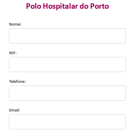
Polo Hospitalar do Porto
Junte-Se A Nós
Nome:
Contatos
NIF:
Telefone:
Email: