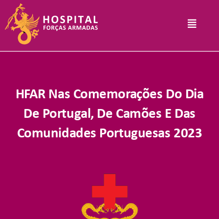
Skip
to
Toggle
content
Navigat
Hospital
HFAR Nas Comemorações Do Dia
Informações Legais
De Portugal, De Camões E Das
Comunidades Portuguesas 2023
Serviços
Comunicação