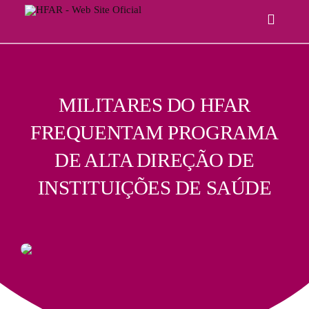
Skip
Toggle
to
Navigat
content
Hospital
MILITARES DO HFAR
FREQUENTAM PROGRAMA
Informações Legais
DE ALTA DIREÇÃO DE
INSTITUIÇÕES DE SAÚDE
Serviços
Comunicação
Junte-Se A Nós