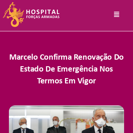
Skip
to
Toggle
content
Navigat
Hospital
Marcelo Confirma Renovação Do
Informações Legais
Estado De Emergência Nos
Termos Em Vigor
Serviços
Comunicação