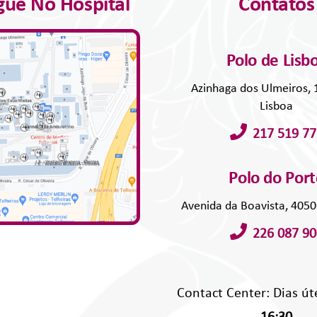
ue No Hospital
Contatos
Polo de Lisb
Azinhaga dos Ulmeiros,
Lisboa
217 519 77
Polo do Por
Avenida da Boavista, 405
226 087 90
Contact Center: Dias út