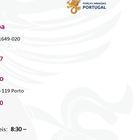
oa
 1649-020
7
to
0-119 Porto
0
eis:
8:30 –