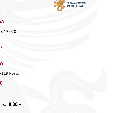
oa
 1649-020
7
to
0-119 Porto
0
eis:
8:30 –