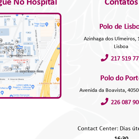
ue No Hospital
Contatos
Polo de Lisb
Azinhaga dos Ulmeiros,
Lisboa
217 519 77
Polo do Por
Avenida da Boavista, 405
226 087 90
Contact Center: Dias út