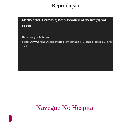
Reprodução
Media error: Format(s) not supported or source(s) not
Reprodutor
Contatos
found
de
vídeo
Descarregar ficheiro:
https://www.hfar.pt/videos/video_informacao_utentes_covid19_hfar_pl.mp4?
_=1
Navegue No Hospital